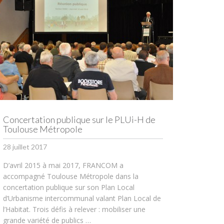
Concertation publique sur le PLUi-H de
Toulouse Métropole
28 juillet 2017
D’avril 2015 à mai 2017, FRANCOM a
accompagné Toulouse Métropole dans la
concertation publique sur son Plan Local
d’Urbanisme intercommunal valant Plan Local de
l’Habitat. Trois défis à relever : mobiliser une
grande variété de publics …